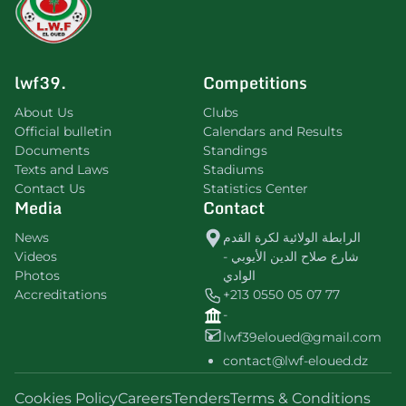
lwf39.
Competitions
About Us
Clubs
Official bulletin
Calendars and Results
Documents
Standings
Texts and Laws
Stadiums
Contact Us
Statistics Center
Media
Contact
News
الرابطة الولائية لكرة القدم
Videos
شارع صلاح الدين الأيوبي -
Photos
الوادي
Accreditations
+213 0550 05 07 77
-
lwf39eloued@gmail.com
contact@lwf-eloued.dz
Cookies Policy
Careers
Tenders
Terms & Conditions