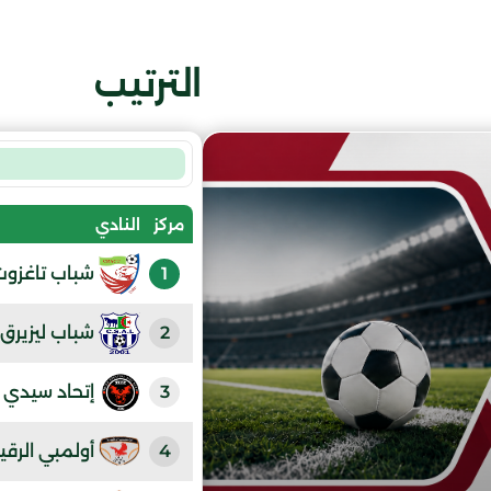
الترتيب
مركز
النادي
1
شباب تاغزوت
2
شباب ليزيرق
3
إتحاد سيدي 
4
أولمبي الرقي