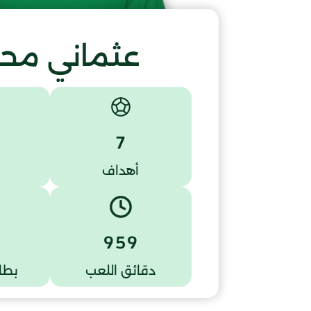
عثماني مح
7
أهداف
959
دقائق اللعب
بطا