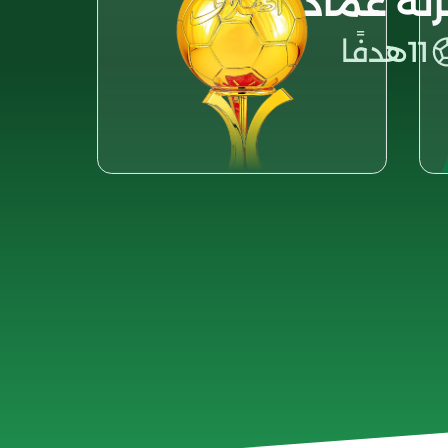
نه عماد
11
هدفًا