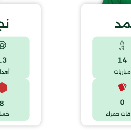
مد
نج
13
14
مباريات
أهدا
0
8
قات حمراء
خسار