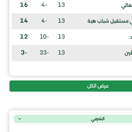
16
-4
13
لعالي
14
-4
13
ي مستقبل شباب هبة
12
-10
13
-3
-33
13
ين
عرض الكل
الشرفي