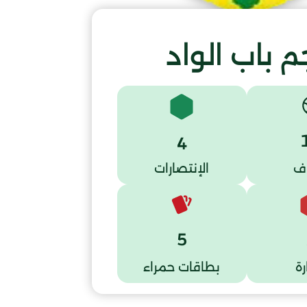
م باب الواد
4
ف
الإنتصارات
5
ة
بطاقات حمراء