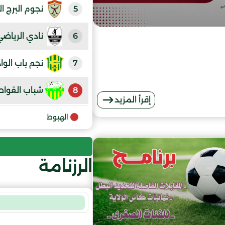
5
نجوم البرج ا
6
نادي الرياض
7
نجم باب الواد
8
شباب القواط
إقرأ المزيد
الهبوط
الرزنامة