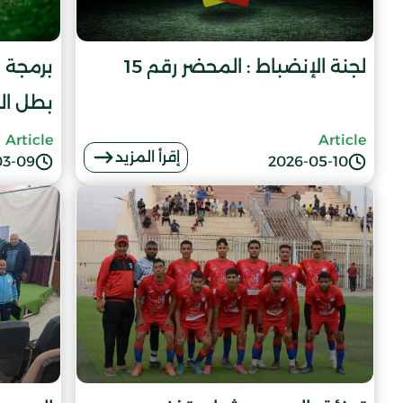
لجنة الإنضباط : المحضر رقم 15
برمجة ن
بطل ا
Article
Article
إقرأ المزيد
03-09
2026-05-10