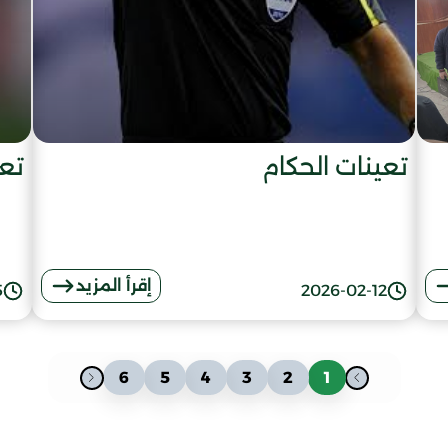
تعينات الحكام
تعي
إقرأ المزيد
5
2026-02-12
6
5
4
3
2
1