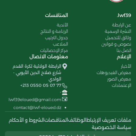
lwf39.
المنافسات
عن الرابطة
الأندية
النشرة الرسمية
الرزنامة و النتائج
وثائق للتحميل
جدول الترتيب
نصوص و قوانين
الملاعب
اتصل بنا
مركز الإحصائيات
الإعلام
معلومات الاتصال
الأخبار
الرابطة الولائية لكرة القدم
معرض الفيديوهات
شارع صلاح الدين الأيوبي -
معرض الصور
الوادي
الإعتمادات
+213 0550 05 07 77
-
lwf39eloued@gmail.com
contact@lwf-eloued.dz
ملفات تعريف الإرتباط
الوظائف
المناقصات
الشروط و الأحكام
سياسة الخصوصية