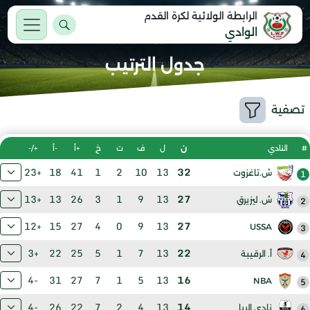
الرابطة الولائية لكرة القدم
الوادي
جدول الترتيب
تصفية
#
النادي
ن
ل
ف
ت
خ
+أ
-أ
+/-
+23
18
41
1
2
10
13
32
1
ش.تاغزوت
+13
13
26
3
1
9
13
27
2
ش. ليزيرق
+12
15
27
4
0
9
13
27
USSA
3
+3
22
25
5
1
7
13
22
4
أ. الرقيبة
-4
31
27
7
1
5
13
16
NBA
5
-4
26
22
7
2
4
13
14
6
نادي الريا