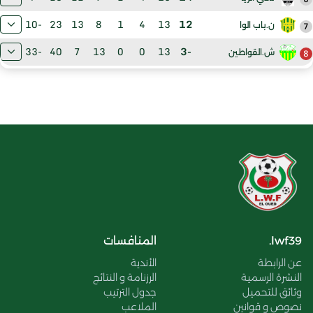
-10
23
13
8
1
4
13
12
7
ن.باب الوا
-33
40
7
13
0
0
13
-3
8
ش.القواطين
lwf39.
المنافسات
عن الرابطة
الأندية
النشرة الرسمية
الرزنامة و النتائج
وثائق للتحميل
جدول الترتيب
نصوص و قوانين
الملاعب