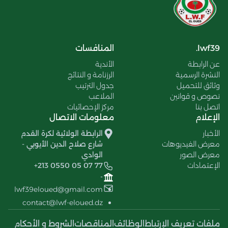
lwf39.
المنافسات
عن الرابطة
الأندية
النشرة الرسمية
الرزنامة و النتائج
وثائق للتحميل
جدول الترتيب
نصوص و قوانين
الملاعب
اتصل بنا
مركز الإحصائيات
الإعلام
معلومات الاتصال
الأخبار
الرابطة الولائية لكرة القدم
معرض الفيديوهات
شارع صلاح الدين الأيوبي -
معرض الصور
الوادي
الإعتمادات
+213 0550 05 07 77
-
lwf39eloued@gmail.com
contact@lwf-eloued.dz
ملفات تعريف الإرتباط
الوظائف
المناقصات
الشروط و الأحكام