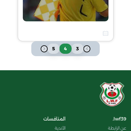
التجمع التكويني للحكام المبتدئين يوم الفاتح نوفمبر 2016 من الملعب
10 أفريل 2026
5
4
3
lwf39.
المنافسات
عن الرابطة
الأندية