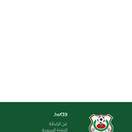
lwf39.
عن الرابطة
النشرة الرسمية