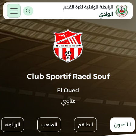
الرابطة الولائية لكرة القدم
الوادي
Club Sportif Raed Souf
El Oued
هاوي
اللاعبون
الطاقم
الملعب
الرزنامة