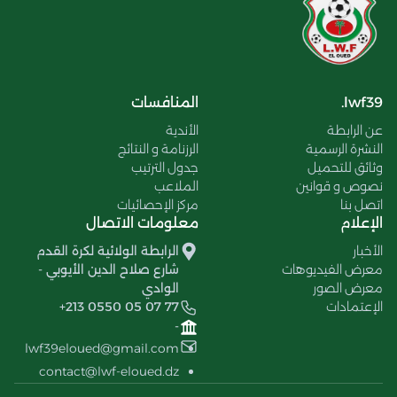
lwf39.
المنافسات
عن الرابطة
الأندية
النشرة الرسمية
الرزنامة و النتائج
وثائق للتحميل
جدول الترتيب
نصوص و قوانين
الملاعب
اتصل بنا
مركز الإحصائيات
الإعلام
معلومات الاتصال
الأخبار
الرابطة الولائية لكرة القدم
معرض الفيديوهات
شارع صلاح الدين الأيوبي -
معرض الصور
الوادي
الإعتمادات
+213 0550 05 07 77
-
lwf39eloued@gmail.com
contact@lwf-eloued.dz