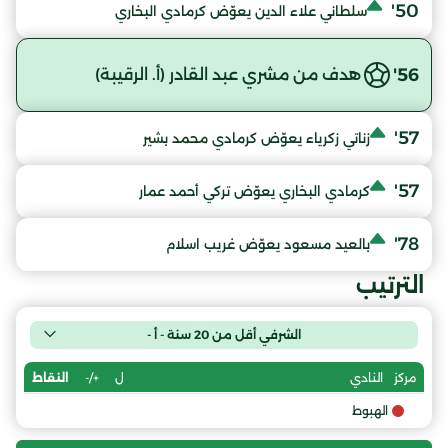
50'
سلطاني علاء الدين يعوّض كرمادي البخاري
56'
هدف من مشري عبد القادر (أ. الرقيبة)
57'
زناتي زكرياء يعوّض كرمادي محمد بشير
57'
كرمادي البخاري يعوّض تركي أحمد عمار
78'
بالعيد مسعود يعوّض غريب اسلام
الترتيب
الشرفي أقل من 20 سنة - أ -
ل
+/-
النقاط
مركز
النادي
الهبوط