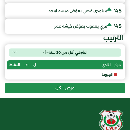
45'
ميلودي قصي يعوّض ميسه امجد
45'
قزي يعقوب يعوّض خيشه عمر
الترتيب
الشرفي أقل من 20 سنة - أ -
ل
+/-
النقاط
مركز
النادي
الهبوط
عرض الكل