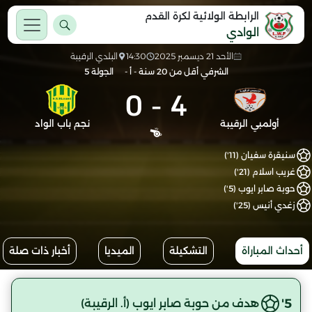
الرابطة الولائية لكرة القدم
الوادي
الأحد 21 ديسمبر 2025
14:30
البلدي الرقيبة
الشرفي أقل من 20 سنة - أ -
الجولة 5
0
-
4
أولمبي الرقيبة
نجم باب الواد
سنيقرة سفيان (11')
غريب اسلام (21')
حوبة صابر ايوب (5')
زغدي أنيس (25')
أحداث المباراة
التشكيلة
الميديا
أخبار ذات صلة
5'
هدف من حوبة صابر ايوب (أ. الرقيبة)