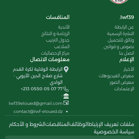
lwf39.
المنافسات
عن الرابطة
الأندية
النشرة الرسمية
الرزنامة و النتائج
وثائق للتحميل
جدول الترتيب
نصوص و قوانين
الملاعب
اتصل بنا
مركز الإحصائيات
الإعلام
معلومات الاتصال
الأخبار
الرابطة الولائية لكرة القدم
معرض الفيديوهات
شارع صلاح الدين الأيوبي -
معرض الصور
الوادي
الإعتمادات
+213 0550 05 07 77
-
lwf39eloued@gmail.com
contact@lwf-eloued.dz
ملفات تعريف الإرتباط
الوظائف
المناقصات
الشروط و الأحكام
سياسة الخصوصية