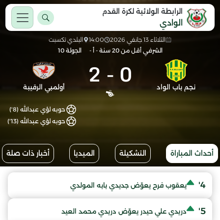
الرابطة الولائية لكرة القدم
الوادي
الثلاثاء 13 جانفي 2026
14:00
البلدي تكسبت
الشرفي أقل من 20 سنة - أ -
الجولة 10
2
-
0
نجم باب الواد
أولمبي الرقيبة
حوبه لؤي عبدالله (8')
حوبه لؤي عبدالله (13')
أحداث المباراة
التشكيلة
الميديا
أخبار ذات صلة
4'
يعقوب فرح يعوّض جديدي بابه المولدي
5'
دريدي علي حيدر يعوّض دريدي محمد العيد