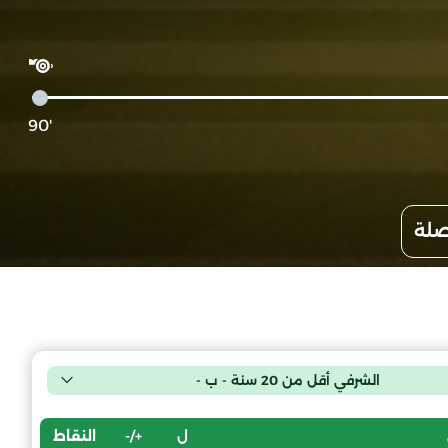
'90
صلة
الشرفي أقل من 20 سنة - ب -
ل
+/-
النقاط