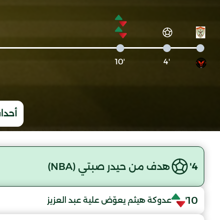
'10
'4
أحداث
4'
هدف من حيدر صبتي (NBA)
10'
عدوكة هيثم يعوّض علية عبد العزيز