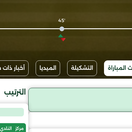
'45
 المباراة
التشكيلة
الميديا
أخبار ذات 
الترتيب
مركز
النادي