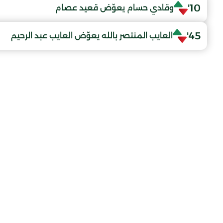
10'
وقادي حسام يعوّض قعيد عصام
45'
العايب المنتصر بالله يعوّض العايب عبد الرحيم