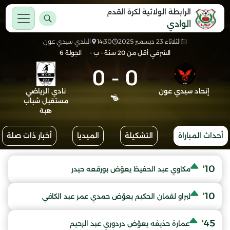
الرابطة الولائية لكرة القدم
الوادي
الثلاثاء 23 ديسمبر 2025
14:30
البلدي سيدي عون
الشرفي أقل من 20 سنة - ب -
الجولة 6
0
-
0
إتحاد سيدي عون
نادي الرياضي
مستقبل شباب
هبة
أحداث المباراة
التشكيلة
الميديا
أخبار ذات صلة
10'
مكاوي عبد الحفيظ يعوّض بورقعه حيدر
10'
لبراو لقمان الحكيم يعوّض حمدي عمر عبد الكافي
45'
عمارة حذيفه يعوّض دردوري عبد الرحيم