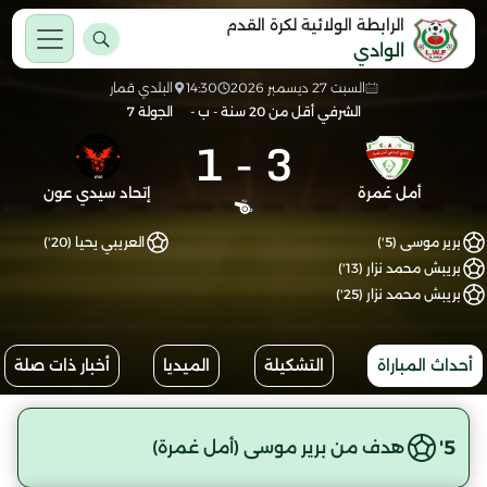
الرابطة الولائية لكرة القدم
الوادي
السبت 27 ديسمبر 2026
14:30
البلدي قمار
الشرفي أقل من 20 سنة - ب -
الجولة 7
1
-
3
أمل غمرة
إتحاد سيدي عون
برير موسى (5')
العريبي يحيا (20')
بريبش محمد نزار (13')
بريبش محمد نزار (25')
أحداث المباراة
التشكيلة
الميديا
أخبار ذات صلة
5'
هدف من برير موسى (أمل غمرة)