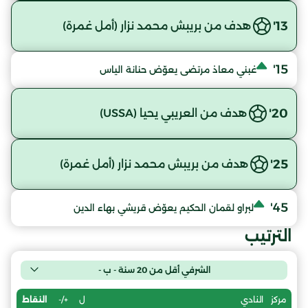
13'
هدف من بريبش محمد نزار (أمل غمرة)
15'
غبني معاذ مرتضى يعوّض حنانة الياس
20'
هدف من العريبي يحيا (USSA)
25'
هدف من بريبش محمد نزار (أمل غمرة)
45'
لبراو لقمان الحكيم يعوّض قريشي بهاء الدين
الترتيب
الشرفي أقل من 20 سنة - ب -
ل
+/-
النقاط
مركز
النادي