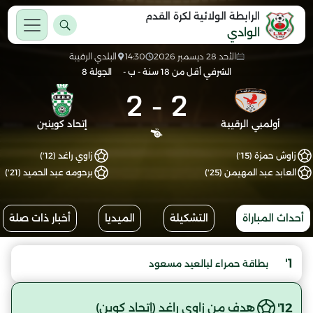
الرابطة الولائية لكرة القدم
الوادي
الأحد 28 ديسمبر 2026
14:30
البلدي الرقيبة
الشرفي أقل من 18 سنة - ب -
الجولة 8
2
-
2
أولمبي الرقيبة
إتحاد كوينين
زاوش حمزة (15')
زاوي راغد (12')
العابد عبد المهيمن (25')
برحومه عبد الحميد (21')
أحداث المباراة
التشكيلة
الميديا
أخبار ذات صلة
1'
بطاقة حمراء لبالعيد مسعود
12'
هدف من زاوي راغد (إتحاد كوين)