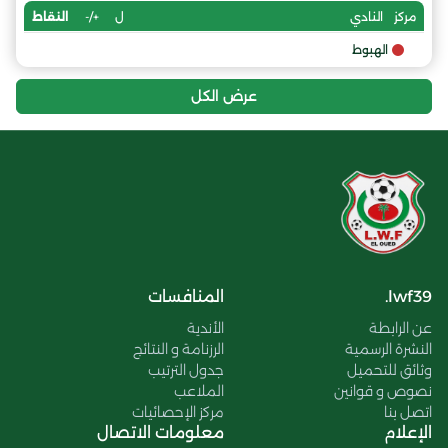
ل
+/-
النقاط
مركز
النادي
الهبوط
عرض الكل
lwf39.
المنافسات
عن الرابطة
الأندية
النشرة الرسمية
الرزنامة و النتائج
وثائق للتحميل
جدول الترتيب
نصوص و قوانين
الملاعب
اتصل بنا
مركز الإحصائيات
الإعلام
معلومات الاتصال