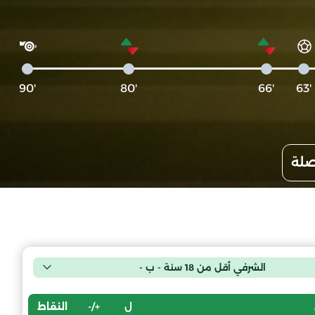
'90
'80
'66
'63
صلة
الشرفي أقل من 18 سنة - ب -
ل
+/-
النقاط