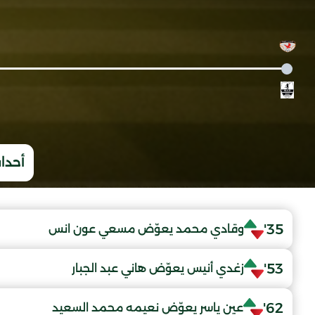
أحداث
35'
وقادي محمد يعوّض مسعي عون انس
53'
زغدي أنيس يعوّض هاني عبد الجبار
62'
عين ياسر يعوّض نعيمه محمد السعيد