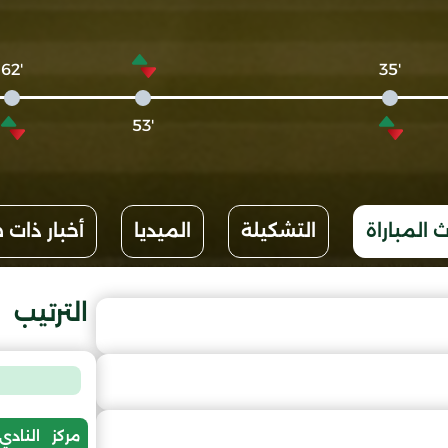
'62
'35
'53
 المباراة
التشكيلة
الميديا
أخبار ذات 
الترتيب
مركز
النادي