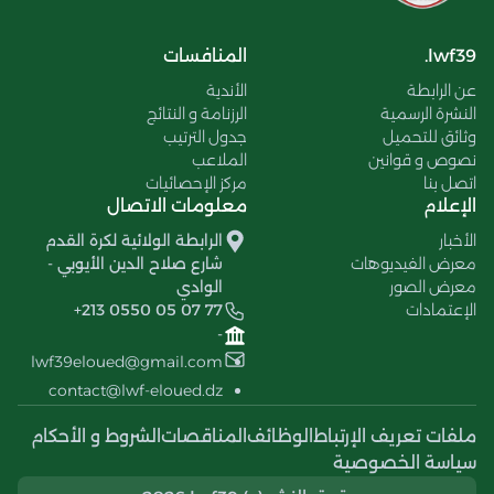
lwf39.
المنافسات
عن الرابطة
الأندية
النشرة الرسمية
الرزنامة و النتائج
وثائق للتحميل
جدول الترتيب
نصوص و قوانين
الملاعب
اتصل بنا
مركز الإحصائيات
الإعلام
معلومات الاتصال
الأخبار
الرابطة الولائية لكرة القدم
معرض الفيديوهات
شارع صلاح الدين الأيوبي -
معرض الصور
الوادي
الإعتمادات
+213 0550 05 07 77
-
lwf39eloued@gmail.com
contact@lwf-eloued.dz
ملفات تعريف الإرتباط
الوظائف
المناقصات
الشروط و الأحكام
سياسة الخصوصية