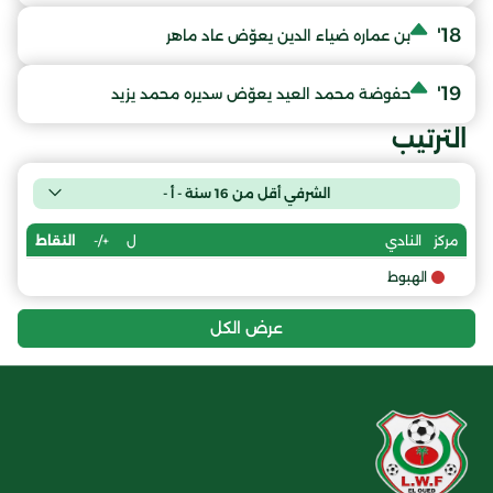
18'
بن عماره ضياء الدين يعوّض عاد ماهر
19'
حفوضة محمد العيد يعوّض سديره محمد يزيد
الترتيب
الشرفي أقل من 16 سنة - أ -
ل
+/-
النقاط
مركز
النادي
الهبوط
عرض الكل