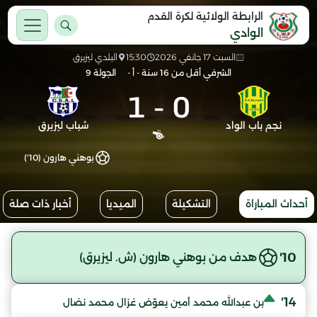
الرابطة الولائية لكرة القدم
الوادي
السبت 17 جانفي 2026
15:30
البلدي ليزيرق
الشرفي أقل من 16 سنة - أ -
الجولة 9
1
-
0
نجم باب الواد
شباب ليزيرق
بوهني هارون (10')
أحداث المباراة
التشكيلة
الميديا
أخبار ذات صلة
10'
هدف من بوهني هارون (ش. ليزيرق)
14'
بن عبدالله محمد أمين يعوّض غزال محمد نضال