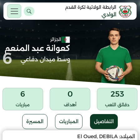
الرابطة الولائية لكرة القدم
الوادي
الجزائر
كعوانة عبد المنعم
6
وسط ميدان دفاعي
6
0
253
دقائق اللعب
أهداف
مباريات
التفاصيل
المباريات
المسيرة
الميلاد:
El Oued, DEBILA