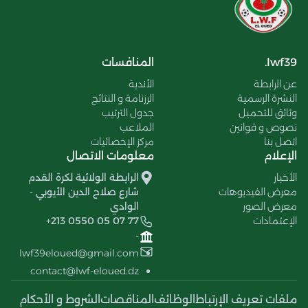
lwf39.
المنافسات
عن الرابطة
الأندية
النشرة الرسمية
الرزنامة و النتائج
وثائق للتحميل
جدول الترتيب
نصوص و قوانين
الملاعب
اتصل بنا
مركز الإحصائيات
الإعلام
معلومات الاتصال
الأخبار
الرابطة الولائية لكرة القدم
معرض الفيديوهات
شارع صلاح الدين الأيوبي -
معرض الصور
الوادي
الإعتمادات
+213 0550 05 07 77
-
lwf39eloued@gmail.com
contact@lwf-eloued.dz
ملفات تعريف الإرتباط
الوظائف
المناقصات
الشروط و الأحكام