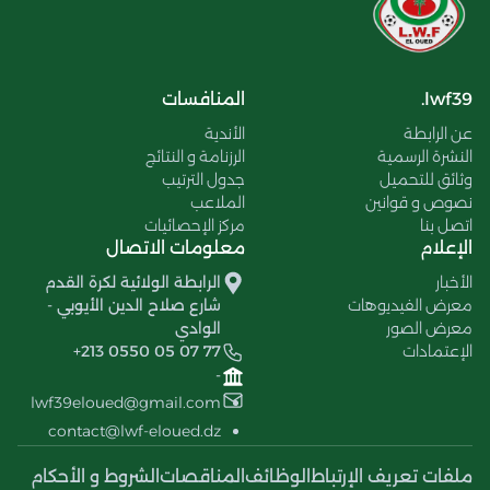
lwf39.
المنافسات
عن الرابطة
الأندية
النشرة الرسمية
الرزنامة و النتائج
وثائق للتحميل
جدول الترتيب
نصوص و قوانين
الملاعب
اتصل بنا
مركز الإحصائيات
الإعلام
معلومات الاتصال
الأخبار
الرابطة الولائية لكرة القدم
معرض الفيديوهات
شارع صلاح الدين الأيوبي -
معرض الصور
الوادي
الإعتمادات
+213 0550 05 07 77
-
lwf39eloued@gmail.com
contact@lwf-eloued.dz
ملفات تعريف الإرتباط
الوظائف
المناقصات
الشروط و الأحكام