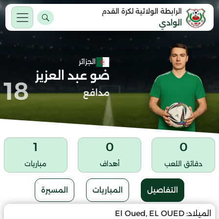
الرابطة الولائية لكرة القدم
الوادي
الجزائر
ضو عبد العزيز
18
مدافع
1
0
0
دقائق اللعب
أهداف
مباريات
التفاصيل
المباريات
المسيرة
الميلاد:
El Oued, EL OUED