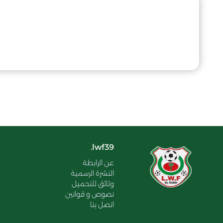
lwf39.
عن الرابطة
النشرة الرسمية
وثائق للتحميل
نصوص و قوانين
اتصل بنا