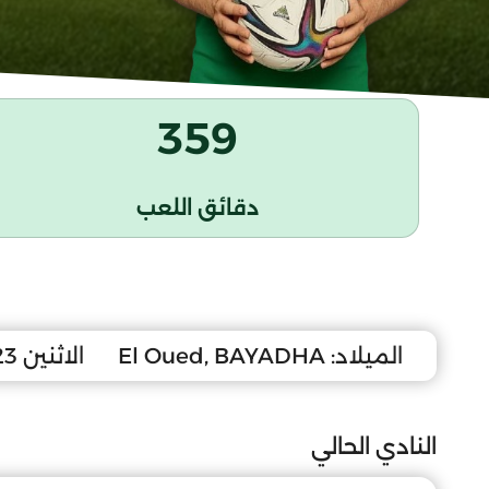
359
دقائق اللعب
الميلاد:
El Oued, BAYADHA
الاثنين 23 فيفري 1998
النادي الحالي