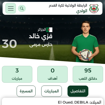
الرابطة الولائية لكرة القدم
الوادي
الجزائر
قزي خالد
30
حارس مرمى
3
0
95
دقائق اللعب
أهداف
مباريات
التفاصيل
المباريات
المسيرة
الميلاد:
El Oued, DEBILA