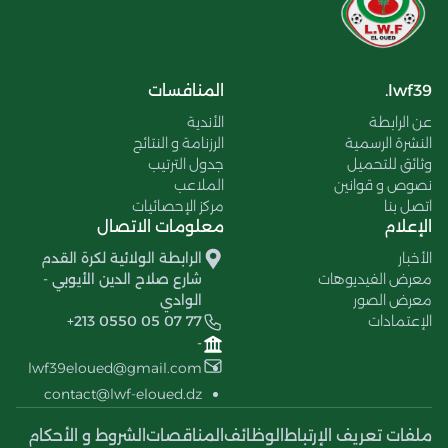
lwf39.
المنافسات
عن الرابطة
الأندية
النشرة الرسمية
الرزنامة و النتائج
وثائق للتحميل
جدول الترتيب
نصوص و قوانين
الملاعب
اتصل بنا
مركز الإحصائيات
الإعلام
معلومات الاتصال
الأخبار
الرابطة الولائية لكرة القدم
معرض الفيديوهات
شارع صلاح الدين الأيوبي -
معرض الصور
الوادي
الإعتمادات
+213 0550 05 07 77
-
lwf39eloued@gmail.com
contact@lwf-eloued.dz
ملفات تعريف الإرتباط
الوظائف
المناقصات
الشروط و الأحكام