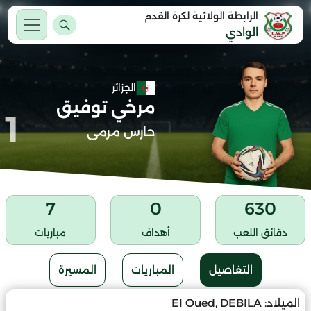
الرابطة الولائية لكرة القدم
الوادي
الجزائر
مرخي توفيق
1
حارس مرمى
7
0
630
دقائق اللعب
أهداف
مباريات
التفاصيل
المباريات
المسيرة
الميلاد:
El Oued, DEBILA