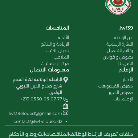
lwf39.
المنافسات
عن الرابطة
الأندية
النشرة الرسمية
الرزنامة و النتائج
وثائق للتحميل
جدول الترتيب
نصوص و قوانين
الملاعب
اتصل بنا
مركز الإحصائيات
الإعلام
معلومات الاتصال
الأخبار
الرابطة الولائية لكرة القدم
معرض الفيديوهات
شارع صلاح الدين الأيوبي -
معرض الصور
الوادي
الإعتمادات
+213 0550 05 07 77
-
lwf39eloued@gmail.com
contact@lwf-eloued.dz
ملفات تعريف الإرتباط
الوظائف
المناقصات
الشروط و الأحكام