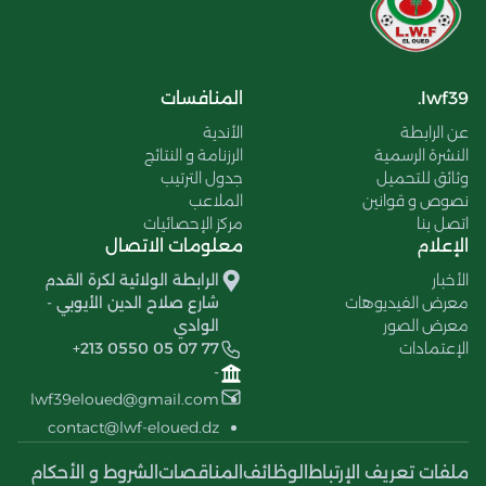
lwf39.
المنافسات
عن الرابطة
الأندية
النشرة الرسمية
الرزنامة و النتائج
وثائق للتحميل
جدول الترتيب
نصوص و قوانين
الملاعب
اتصل بنا
مركز الإحصائيات
الإعلام
معلومات الاتصال
الأخبار
الرابطة الولائية لكرة القدم
معرض الفيديوهات
شارع صلاح الدين الأيوبي -
معرض الصور
الوادي
الإعتمادات
+213 0550 05 07 77
-
lwf39eloued@gmail.com
contact@lwf-eloued.dz
ملفات تعريف الإرتباط
الوظائف
المناقصات
الشروط و الأحكام