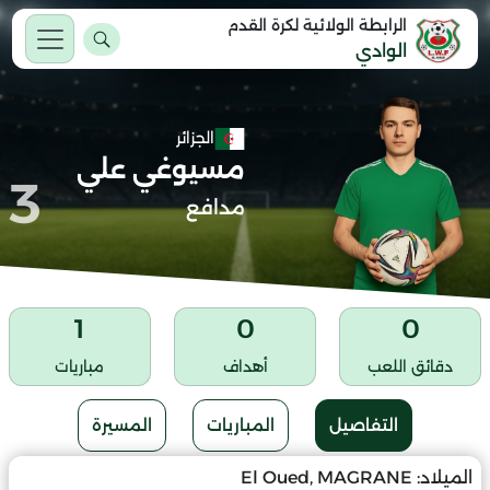
الرابطة الولائية لكرة القدم
الوادي
الجزائر
مسيوغي علي
3
مدافع
1
0
0
دقائق اللعب
أهداف
مباريات
التفاصيل
المباريات
المسيرة
الميلاد:
El Oued, MAGRANE