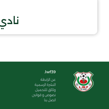
نادي
lwf39.
عن الرابطة
النشرة الرسمية
وثائق للتحميل
نصوص و قوانين
اتصل بنا