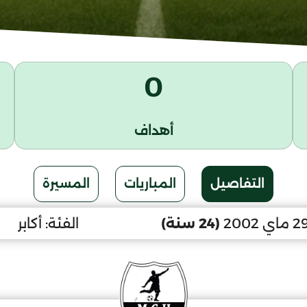
0
أهداف
التفاصيل
المباريات
المسيرة
(24 سنة)
الفئة:
أكابر