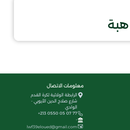
هبة
معلومات الاتصال
الرابطة الولائية لكرة القدم
شارع صلاح الدين الأيوبي -
الوادي
+213 0550 05 07 77
-
lwf39eloued@gmail.com