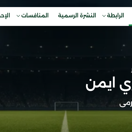
الرابطة
النشرة الرسمية
المنافسات
الإح
ري ايمن
مى