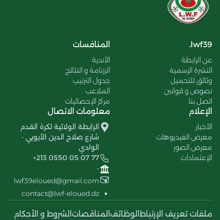
lwf39.
المنافسات
عن الرابطة
الأندية
النشرة الرسمية
الرزنامة و النتائج
وثائق للتحميل
جدول الترتيب
نصوص و قوانين
الملاعب
اتصل بنا
مركز الإحصائيات
الإعلام
معلومات الاتصال
الأخبار
الرابطة الولائية لكرة القدم
معرض الفيديوهات
شارع صلاح الدين الأيوبي -
معرض الصور
الوادي
الإعتمادات
+213 0550 05 07 77
-
lwf39eloued@gmail.com
contact@lwf-eloued.dz
ملفات تعريف الإرتباط
الوظائف
المناقصات
الشروط و الأحكام