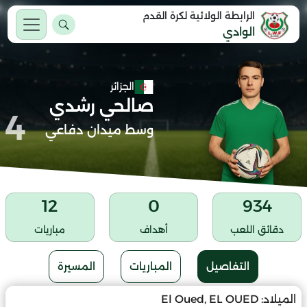
الرابطة الولائية لكرة القدم
الوادي
الجزائر
صالحي رشدي
4
وسط ميدان دفاعي
12
0
934
دقائق اللعب
أهداف
مباريات
التفاصيل
المباريات
المسيرة
الميلاد:
El Oued, EL OUED