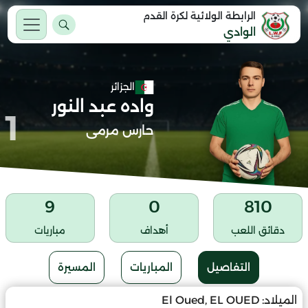
الرابطة الولائية لكرة القدم
الوادي
الجزائر
واده عبد النور
1
حارس مرمى
9
0
810
دقائق اللعب
أهداف
مباريات
التفاصيل
المباريات
المسيرة
الميلاد:
El Oued, EL OUED