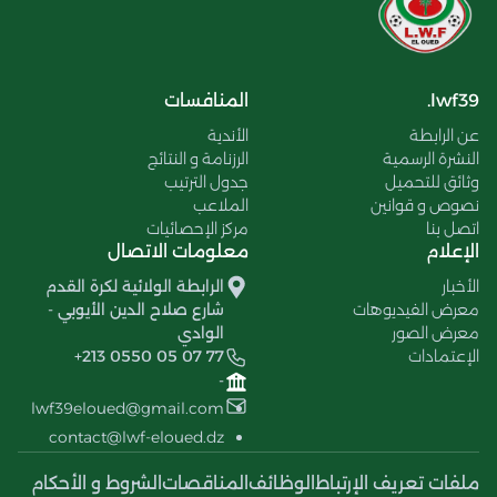
lwf39.
المنافسات
عن الرابطة
الأندية
النشرة الرسمية
الرزنامة و النتائج
وثائق للتحميل
جدول الترتيب
نصوص و قوانين
الملاعب
اتصل بنا
مركز الإحصائيات
الإعلام
معلومات الاتصال
الأخبار
الرابطة الولائية لكرة القدم
معرض الفيديوهات
شارع صلاح الدين الأيوبي -
معرض الصور
الوادي
الإعتمادات
+213 0550 05 07 77
-
lwf39eloued@gmail.com
contact@lwf-eloued.dz
ملفات تعريف الإرتباط
الوظائف
المناقصات
الشروط و الأحكام