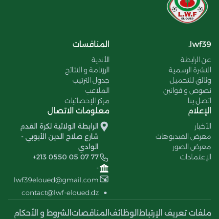
lwf39.
المنافسات
عن الرابطة
الأندية
النشرة الرسمية
الرزنامة و النتائج
وثائق للتحميل
جدول الترتيب
نصوص و قوانين
الملاعب
اتصل بنا
مركز الإحصائيات
الإعلام
معلومات الاتصال
الأخبار
الرابطة الولائية لكرة القدم
معرض الفيديوهات
شارع صلاح الدين الأيوبي -
معرض الصور
الوادي
الإعتمادات
+213 0550 05 07 77
-
lwf39eloued@gmail.com
contact@lwf-eloued.dz
ملفات تعريف الإرتباط
الوظائف
المناقصات
الشروط و الأحكام