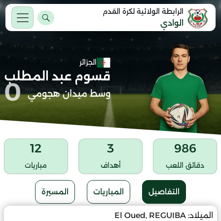
الرابطة الولائية لكرة القدم
الوادي
الجزائر
قسوم عبد المطلب
0
وسط ميدان هجومي
12
3
986
دقائق اللعب
أهداف
مباريات
التفاصيل
المباريات
المسيرة
الميلاد:
El Oued, REGUIBA