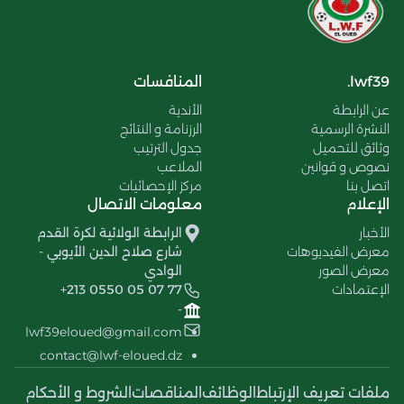
lwf39.
المنافسات
عن الرابطة
الأندية
النشرة الرسمية
الرزنامة و النتائج
وثائق للتحميل
جدول الترتيب
نصوص و قوانين
الملاعب
اتصل بنا
مركز الإحصائيات
الإعلام
معلومات الاتصال
الأخبار
الرابطة الولائية لكرة القدم
معرض الفيديوهات
شارع صلاح الدين الأيوبي -
معرض الصور
الوادي
الإعتمادات
+213 0550 05 07 77
-
lwf39eloued@gmail.com
contact@lwf-eloued.dz
ملفات تعريف الإرتباط
الوظائف
المناقصات
الشروط و الأحكام