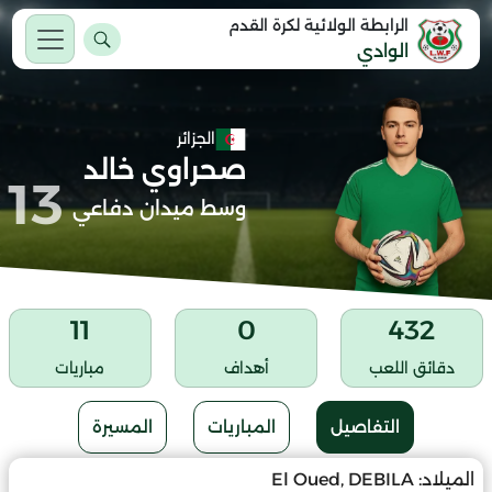
الرابطة الولائية لكرة القدم
الوادي
الجزائر
صحراوي خالد
13
وسط ميدان دفاعي
11
0
432
دقائق اللعب
أهداف
مباريات
التفاصيل
المباريات
المسيرة
الميلاد:
El Oued, DEBILA