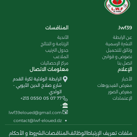
lwf39.
المنافسات
عن الرابطة
الأندية
النشرة الرسمية
الرزنامة و النتائج
وثائق للتحميل
جدول الترتيب
نصوص و قوانين
الملاعب
اتصل بنا
مركز الإحصائيات
الإعلام
معلومات الاتصال
الأخبار
الرابطة الولائية لكرة القدم
معرض الفيديوهات
شارع صلاح الدين الأيوبي -
معرض الصور
الوادي
الإعتمادات
+213 0550 05 07 77
-
lwf39eloued@gmail.com
contact@lwf-eloued.dz
ملفات تعريف الإرتباط
الوظائف
المناقصات
الشروط و الأحكام