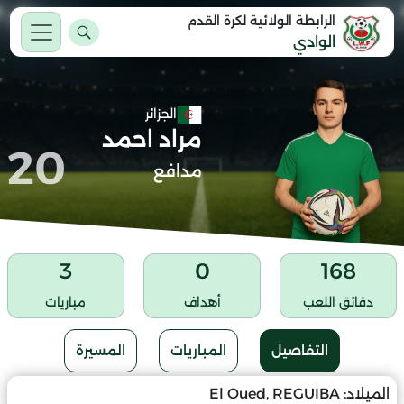
الرابطة الولائية لكرة القدم
الوادي
الجزائر
مراد احمد
20
مدافع
3
0
168
دقائق اللعب
أهداف
مباريات
التفاصيل
المباريات
المسيرة
الميلاد:
El Oued, REGUIBA