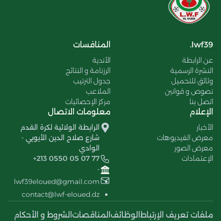
lwf39.
المنافسات
عن الرابطة
الأندية
النشرة الرسمية
الرزنامة و النتائج
وثائق للتحميل
جدول الترتيب
نصوص و قوانين
الملاعب
اتصل بنا
مركز الإحصائيات
الإعلام
معلومات الاتصال
الأخبار
الرابطة الولائية لكرة القدم
معرض الفيديوهات
شارع صلاح الدين الأيوبي -
معرض الصور
الوادي
الإعتمادات
+213 0550 05 07 77
-
lwf39eloued@gmail.com
contact@lwf-eloued.dz
ملفات تعريف الإرتباط
الوظائف
المناقصات
الشروط و الأحكام