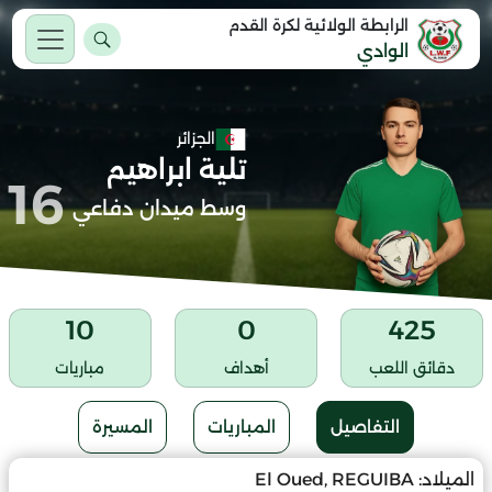
الرابطة الولائية لكرة القدم
الوادي
الجزائر
تلية ابراهيم
16
وسط ميدان دفاعي
10
0
425
دقائق اللعب
أهداف
مباريات
التفاصيل
المباريات
المسيرة
الميلاد:
El Oued, REGUIBA