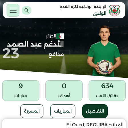
الرابطة الولائية لكرة القدم
الوادي
الجزائر
الأدغم عبد الصمد
23
مدافع
9
0
634
دقائق اللعب
أهداف
مباريات
التفاصيل
المباريات
المسيرة
الميلاد:
El Oued, REGUIBA