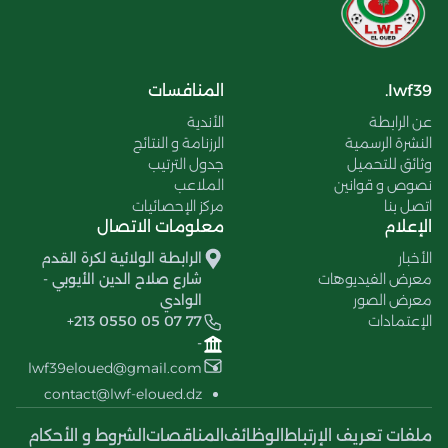
lwf39.
المنافسات
عن الرابطة
الأندية
النشرة الرسمية
الرزنامة و النتائج
وثائق للتحميل
جدول الترتيب
نصوص و قوانين
الملاعب
اتصل بنا
مركز الإحصائيات
الإعلام
معلومات الاتصال
الأخبار
الرابطة الولائية لكرة القدم
معرض الفيديوهات
شارع صلاح الدين الأيوبي -
معرض الصور
الوادي
الإعتمادات
+213 0550 05 07 77
-
lwf39eloued@gmail.com
contact@lwf-eloued.dz
ملفات تعريف الإرتباط
الوظائف
المناقصات
الشروط و الأحكام