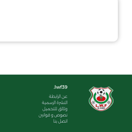
lwf39.
عن الرابطة
النشرة الرسمية
وثائق للتحميل
نصوص و قوانين
اتصل بنا