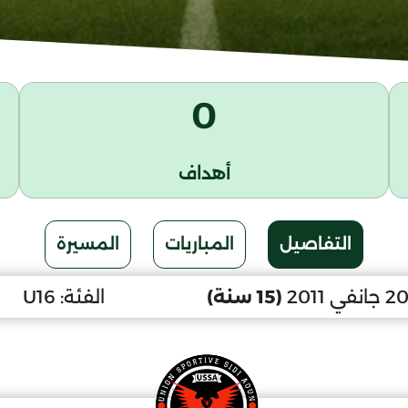
0
أهداف
التفاصيل
المباريات
المسيرة
(15 سنة)
الفئة:
U16