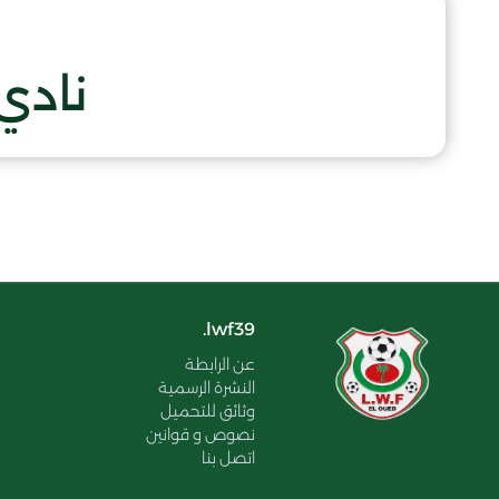
نادي
lwf39.
عن الرابطة
النشرة الرسمية
وثائق للتحميل
نصوص و قوانين
اتصل بنا