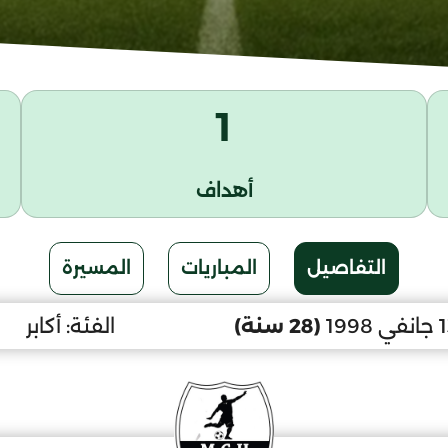
1
أهداف
التفاصيل
المباريات
المسيرة
(28 سنة)
الفئة:
أكابر