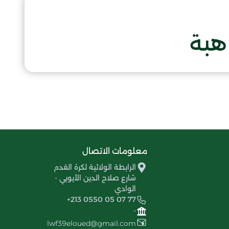
هبة
معلومات الاتصال
الرابطة الولائية لكرة القدم
شارع صلاح الدين الأيوبي -
الوادي
+213 0550 05 07 77
-
lwf39eloued@gmail.com