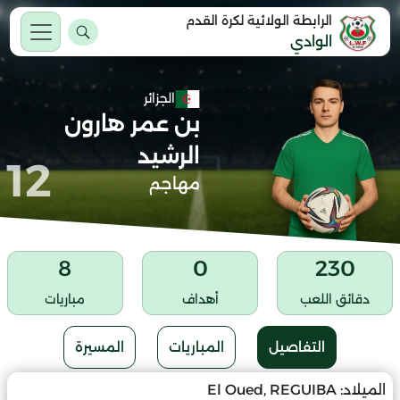
الرابطة الولائية لكرة القدم
الوادي
الجزائر
بن عمر هارون
الرشيد
12
مهاجم
8
0
230
دقائق اللعب
أهداف
مباريات
التفاصيل
المباريات
المسيرة
الميلاد:
El Oued, REGUIBA