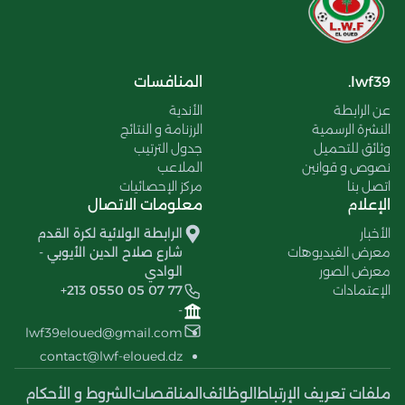
lwf39.
المنافسات
عن الرابطة
الأندية
النشرة الرسمية
الرزنامة و النتائج
وثائق للتحميل
جدول الترتيب
نصوص و قوانين
الملاعب
اتصل بنا
مركز الإحصائيات
الإعلام
معلومات الاتصال
الأخبار
الرابطة الولائية لكرة القدم
معرض الفيديوهات
شارع صلاح الدين الأيوبي -
معرض الصور
الوادي
الإعتمادات
+213 0550 05 07 77
-
lwf39eloued@gmail.com
contact@lwf-eloued.dz
ملفات تعريف الإرتباط
الوظائف
المناقصات
الشروط و الأحكام