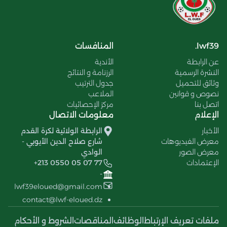
lwf39.
المنافسات
عن الرابطة
الأندية
النشرة الرسمية
الرزنامة و النتائج
وثائق للتحميل
جدول الترتيب
نصوص و قوانين
الملاعب
اتصل بنا
مركز الإحصائيات
الإعلام
معلومات الاتصال
الأخبار
الرابطة الولائية لكرة القدم
معرض الفيديوهات
شارع صلاح الدين الأيوبي -
معرض الصور
الوادي
الإعتمادات
+213 0550 05 07 77
-
lwf39eloued@gmail.com
contact@lwf-eloued.dz
ملفات تعريف الإرتباط
الوظائف
المناقصات
الشروط و الأحكام