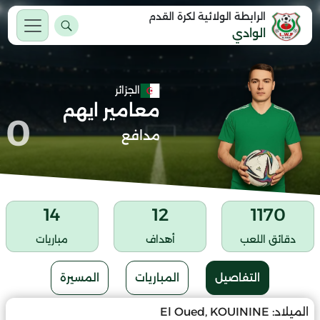
الرابطة الولائية لكرة القدم
الوادي
الجزائر
معامير ايهم
0
مدافع
14
12
1170
دقائق اللعب
أهداف
مباريات
التفاصيل
المباريات
المسيرة
الميلاد:
El Oued, KOUININE