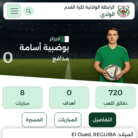
الرابطة الولائية لكرة القدم
الوادي
الجزائر
بوضبية أسامة
0
مدافع
8
0
720
دقائق اللعب
أهداف
مباريات
التفاصيل
المباريات
المسيرة
الميلاد:
El Oued, REGUIBA