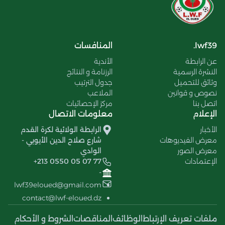
lwf39.
المنافسات
عن الرابطة
الأندية
النشرة الرسمية
الرزنامة و النتائج
وثائق للتحميل
جدول الترتيب
نصوص و قوانين
الملاعب
اتصل بنا
مركز الإحصائيات
الإعلام
معلومات الاتصال
الأخبار
الرابطة الولائية لكرة القدم
معرض الفيديوهات
شارع صلاح الدين الأيوبي -
معرض الصور
الوادي
الإعتمادات
+213 0550 05 07 77
-
lwf39eloued@gmail.com
contact@lwf-eloued.dz
ملفات تعريف الإرتباط
الوظائف
المناقصات
الشروط و الأحكام