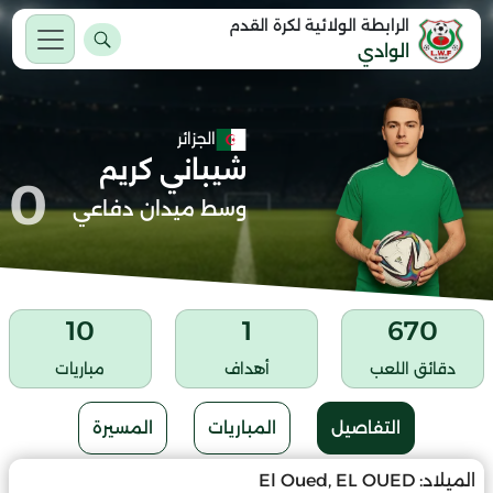
الرابطة الولائية لكرة القدم
الوادي
الجزائر
شيباني كريم
0
وسط ميدان دفاعي
10
1
670
دقائق اللعب
أهداف
مباريات
التفاصيل
المباريات
المسيرة
الميلاد:
El Oued, EL OUED