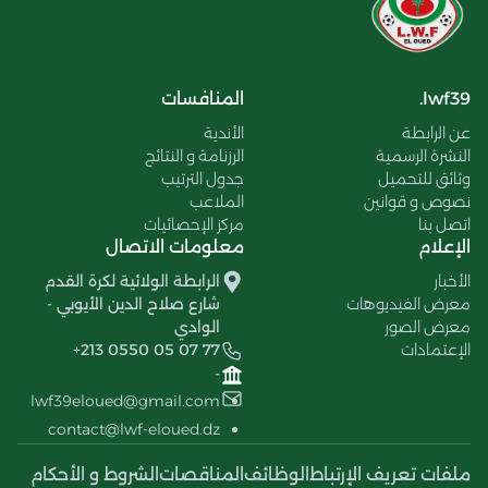
lwf39.
المنافسات
عن الرابطة
الأندية
النشرة الرسمية
الرزنامة و النتائج
وثائق للتحميل
جدول الترتيب
نصوص و قوانين
الملاعب
اتصل بنا
مركز الإحصائيات
الإعلام
معلومات الاتصال
الأخبار
الرابطة الولائية لكرة القدم
معرض الفيديوهات
شارع صلاح الدين الأيوبي -
معرض الصور
الوادي
الإعتمادات
+213 0550 05 07 77
-
lwf39eloued@gmail.com
contact@lwf-eloued.dz
ملفات تعريف الإرتباط
الوظائف
المناقصات
الشروط و الأحكام