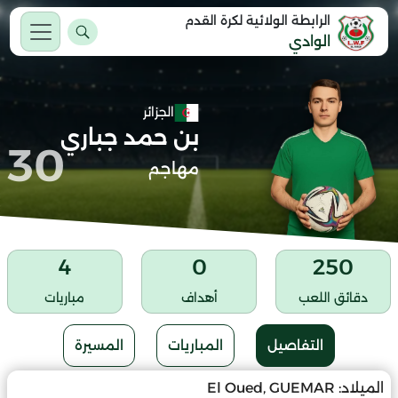
الرابطة الولائية لكرة القدم
الوادي
الجزائر
بن حمد جباري
30
مهاجم
4
0
250
دقائق اللعب
أهداف
مباريات
التفاصيل
المباريات
المسيرة
الميلاد:
El Oued, GUEMAR