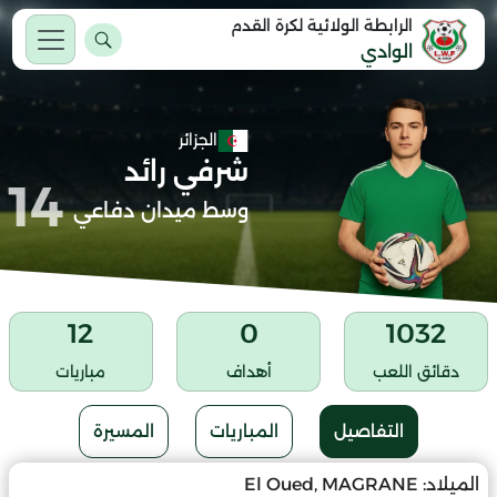
الرابطة الولائية لكرة القدم
الوادي
الجزائر
شرفي رائد
14
وسط ميدان دفاعي
12
0
1032
دقائق اللعب
أهداف
مباريات
التفاصيل
المباريات
المسيرة
الميلاد:
El Oued, MAGRANE