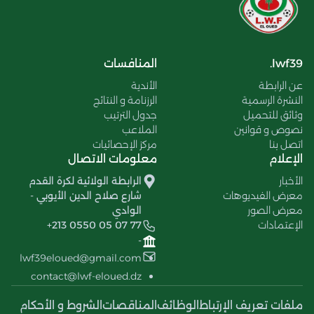
lwf39.
المنافسات
عن الرابطة
الأندية
النشرة الرسمية
الرزنامة و النتائج
وثائق للتحميل
جدول الترتيب
نصوص و قوانين
الملاعب
اتصل بنا
مركز الإحصائيات
الإعلام
معلومات الاتصال
الأخبار
الرابطة الولائية لكرة القدم
معرض الفيديوهات
شارع صلاح الدين الأيوبي -
معرض الصور
الوادي
الإعتمادات
+213 0550 05 07 77
-
lwf39eloued@gmail.com
contact@lwf-eloued.dz
ملفات تعريف الإرتباط
الوظائف
المناقصات
الشروط و الأحكام