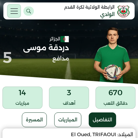
الرابطة الولائية لكرة القدم
الوادي
الجزائر
دردقة موسى
5
مدافع
14
3
670
دقائق اللعب
أهداف
مباريات
التفاصيل
المباريات
المسيرة
الميلاد:
El Oued, TRIFAOUI