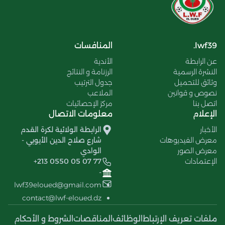
lwf39.
المنافسات
عن الرابطة
الأندية
النشرة الرسمية
الرزنامة و النتائج
وثائق للتحميل
جدول الترتيب
نصوص و قوانين
الملاعب
اتصل بنا
مركز الإحصائيات
الإعلام
معلومات الاتصال
الأخبار
الرابطة الولائية لكرة القدم
معرض الفيديوهات
شارع صلاح الدين الأيوبي -
معرض الصور
الوادي
الإعتمادات
+213 0550 05 07 77
-
lwf39eloued@gmail.com
contact@lwf-eloued.dz
ملفات تعريف الإرتباط
الوظائف
المناقصات
الشروط و الأحكام