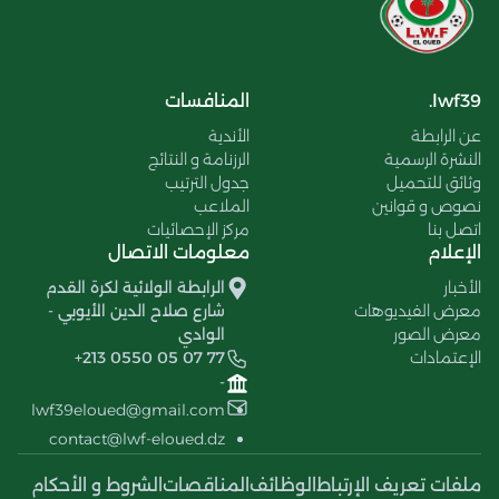
lwf39.
المنافسات
عن الرابطة
الأندية
النشرة الرسمية
الرزنامة و النتائج
وثائق للتحميل
جدول الترتيب
نصوص و قوانين
الملاعب
اتصل بنا
مركز الإحصائيات
الإعلام
معلومات الاتصال
الأخبار
الرابطة الولائية لكرة القدم
معرض الفيديوهات
شارع صلاح الدين الأيوبي -
معرض الصور
الوادي
الإعتمادات
+213 0550 05 07 77
-
lwf39eloued@gmail.com
contact@lwf-eloued.dz
ملفات تعريف الإرتباط
الوظائف
المناقصات
الشروط و الأحكام