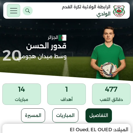
الرابطة الولائية لكرة القدم
الوادي
الجزائر
قدور الحسن
20
وسط ميدان هجومي
14
1
477
دقائق اللعب
أهداف
مباريات
التفاصيل
المباريات
المسيرة
الميلاد:
El Oued, EL OUED