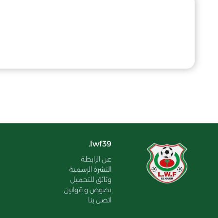
lwf39.
عن الرابطة
النشرة الرسمية
وثائق للتحميل
نصوص و قوانين
اتصل بنا