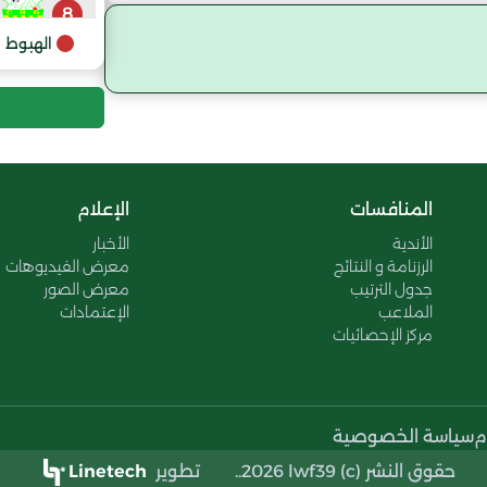
8
الهبوط
المنافسات
الإعلام
الأندية
الأخبار
الرزنامة و النتائج
معرض الفيديوهات
جدول الترتيب
معرض الصور
الملاعب
الإعتمادات
مركز الإحصائيات
م
سياسة الخصوصية
حقوق النشر (c) 2026 lwf39..
تطوير
Linetech