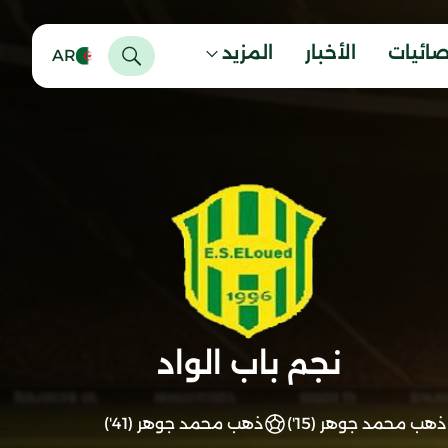
صائيات
الأخبار
المزيد
AR
نجم باب الواد
ذهب محمد جوهر (15')
ذهب محمد جوهر (41')