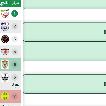
مركز
النادي
1
2
3
4
5
6
هبة
7