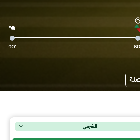
'90
صلة
الشرفي