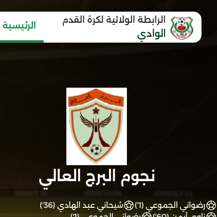
الرابطة الولائية لكرة القدم
الرئيسية
الوادي
نجوم البرج العالي
رضواني الجموعي (1')
شيحاني عبد الهادي (36')
زاوي أيمن (60')
رضواني الجموعي (1')