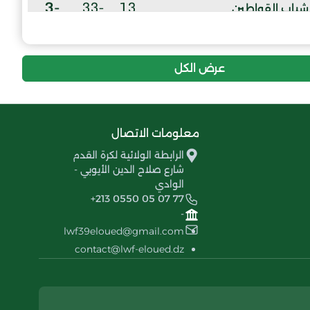
-3
-33
13
شباب القواطين
عرض الكل
معلومات الاتصال
الرابطة الولائية لكرة القدم
شارع صلاح الدين الأيوبي -
الوادي
+213 0550 05 07 77
-
lwf39eloued@gmail.com
contact@lwf-eloued.dz