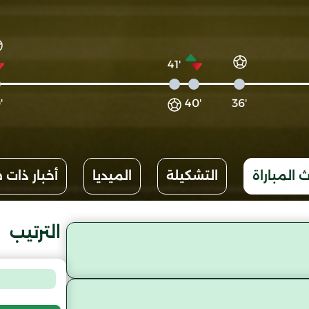
'41
'60
'40
'36
 المباراة
التشكيلة
الميديا
أخبار ذات 
الترتيب