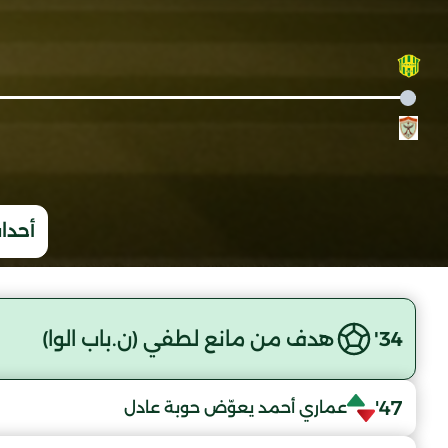
أحداث
34'
هدف من مانع لطفي (ن.باب الوا)
47'
عماري أحمد يعوّض حوبة عادل