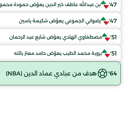
47'
بن عبدالله عاطف خير الدين يعوّض حمودة محمو
47'
رضواني الجموعي يعوّض شكيمة ياسين
51'
مصطفاوي الهادي يعوّض شايع عبد الرحمان
51'
بروبة محمد الطيب يعوّض حامد معتز بالله
64'
هدف من عبادي عماد الدين (NBA)