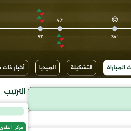
'47
'51
'34
 المباراة
التشكيلة
الميديا
أخبار ذات 
الترتيب
مركز
النادي