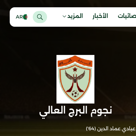
صائيات
الأخبار
المزيد
AR
نجوم البرج العالي
عبادي عماد الدين (64')