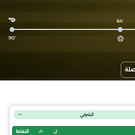
'64
'90
صلة
الشرفي
ل
+/-
النقاط