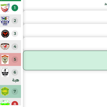
د
1
2
3
4
5
6
هبة
7
8