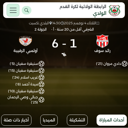
الرابطة الولائية لكرة القدم
الوادي
الثلاثاء 4 نوفمبر 2025
14:30
البلدي تكسبت
الشرفي أقل من 20 سنة - أ -
الجولة 2
6
-
1
رائد سوف
أولمبي الرقيبة
دادي مروان (21')
سنيقرة سفيان (5')
سنيقرة سفيان (15')
غريب اسلام (24')
ميدة أحمد (8')
سنيقرة سفيان (10')
جبالي وصي الرحمان
(25')
أحداث المباراة
التشكيلة
الميديا
أخبار ذات صلة