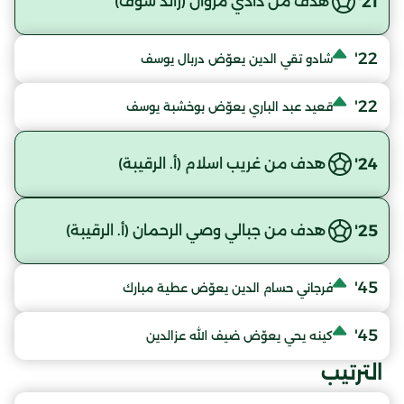
21'
هدف من دادي مروان (رائد سوف)
22'
شادو تقي الدين يعوّض دربال يوسف
22'
قعيد عبد الباري يعوّض بوخشبة يوسف
24'
هدف من غريب اسلام (أ. الرقيبة)
25'
هدف من جبالي وصي الرحمان (أ. الرقيبة)
45'
فرجاني حسام الدين يعوّض عطية مبارك
45'
كينه يحي يعوّض ضيف الله عزالدين
الترتيب