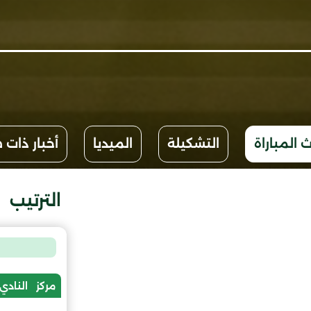
 المباراة
التشكيلة
الميديا
أخبار ذات 
الترتيب
مركز
النادي