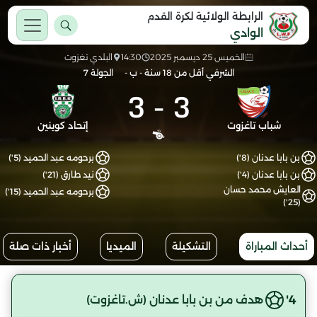
الرابطة الولائية لكرة القدم
الوادي
الخميس 25 ديسمبر 2025
14:30
البلدي تغزوت
الشرفي أقل من 18 سنة - ب -
الجولة 7
3
-
3
شباب تاغزوت
إتحاد كوينين
بن بابا عدنان (8')
برحومه عبد الحميد (5')
بن بابا عدنان (4')
نيد طارق (21')
العايش محمد حسان
برحومه عبد الحميد (15')
(25')
أحداث المباراة
التشكيلة
الميديا
أخبار ذات صلة
4'
هدف من بن بابا عدنان (ش.تاغزوت)