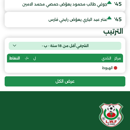
45'
جوغي طالب محمود يعوّض حمصي محمد الامين
45'
عنتر عبد الباري يعوّض رابحي فارس
الترتيب
الشرفي أقل من 18 سنة - ب -
ل
+/-
النقاط
مركز
النادي
الهبوط
عرض الكل