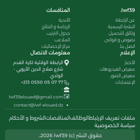
lwf39.
المنافسات
عن الرابطة
الأندية
النشرة الرسمية
الرزنامة و النتائج
وثائق للتحميل
جدول الترتيب
نصوص و قوانين
الملاعب
اتصل بنا
مركز الإحصائيات
الإعلام
معلومات الاتصال
الأخبار
الرابطة الولائية لكرة القدم
معرض الفيديوهات
شارع صلاح الدين الأيوبي -
معرض الصور
الوادي
الإعتمادات
+213 0550 05 07 77
-
lwf39eloued@gmail.com
contact@lwf-eloued.dz
ملفات تعريف الإرتباط
الوظائف
المناقصات
الشروط و الأحكام
سياسة الخصوصية
حقوق النشر (c) 2026 lwf39..