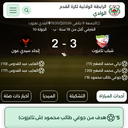
الرابطة الولائية لكرة القدم
الوادي
الجمعة 9 جانفي 2026
15:30
البلدي تغزوت
الشرفي أقل من 18 سنة - ب -
الجولة 10
2
-
3
شباب تاغزوت
إتحاد سيدي عون
تركي محمد الصغير (11')
العايب عبد القدوس (10')
تركي محمد الصغير (20')
العايب عبد القدوس (17')
جوغي طالب محمود (5')
أحداث المباراة
التشكيلة
الميديا
أخبار ذات صلة
5'
هدف من جوغي طالب محمود (ش.تاغزوت)