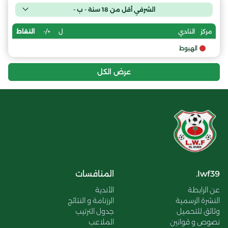
الشرفي أقل من 18 سنة - ب -
ل
+/-
النقاط
مركز
النادي
الهبوط
عرض الكل
lwf39.
المنافسات
عن الرابطة
الأندية
النشرة الرسمية
الرزنامة و النتائج
وثائق للتحميل
جدول الترتيب
نصوص و قوانين
الملاعب