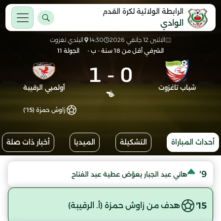
الرابطة الولائية لكرة القدم
الوادي
الاثنين 12 جانفي 2026
14:30
البلدي تغزوت
الشرفي أقل من 18 سنة - ب -
الجولة 11
1
-
0
شباب تاغزوت
أولمبي الرقيبة
زاوش حمزة (15')
أحداث المباراة
التشكيلة
الميديا
أخبار ذات صلة
9'
هاني عبد الجبار يعوّض عطية عبد الفتاح
15'
هدف من زاوش حمزة (أ. الرقيبة)