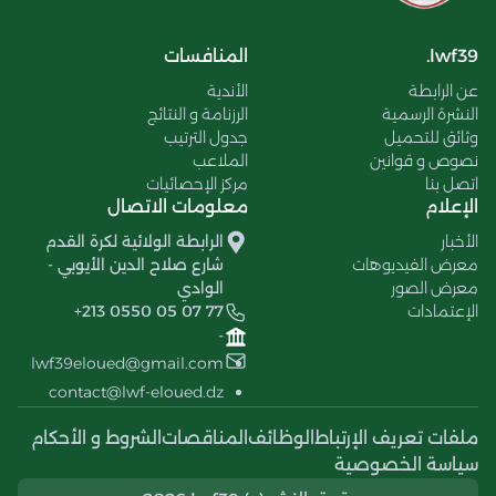
lwf39.
المنافسات
عن الرابطة
الأندية
النشرة الرسمية
الرزنامة و النتائج
وثائق للتحميل
جدول الترتيب
نصوص و قوانين
الملاعب
اتصل بنا
مركز الإحصائيات
الإعلام
معلومات الاتصال
الأخبار
الرابطة الولائية لكرة القدم
معرض الفيديوهات
شارع صلاح الدين الأيوبي -
معرض الصور
الوادي
الإعتمادات
+213 0550 05 07 77
-
lwf39eloued@gmail.com
contact@lwf-eloued.dz
ملفات تعريف الإرتباط
الوظائف
المناقصات
الشروط و الأحكام
سياسة الخصوصية