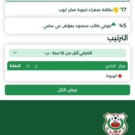
17'
بطاقة صفراء لحوبة صابر ايوب
45'
جوغي طالب محمود يعوّض عي سامي
الترتيب
الشرفي أقل من 18 سنة - ب -
ل
+/-
النقاط
مركز
النادي
الهبوط
عرض الكل